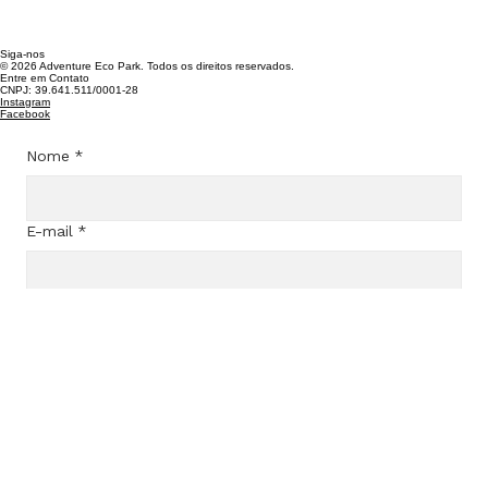
Siga-nos
© 2026 Adventure Eco Park. Todos os direitos reservados.
Entre em Contato
CNPJ: 39.641.511/0001-28​
Instagram
Facebook
Nome
*
E-mail
*
Assunto
*
Mensagem
*