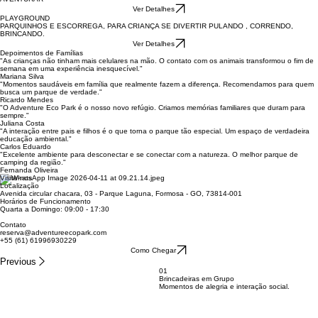
Promover momentos de bem-estar e conexão com a natureza e animais, resgatando a interação
entre pais e filhos, desconectando do mundo virtual e valorizando momentos saudáveis em
família.
Atividades e Experiências
FAZENDINHA
TOUR GUIADO PELA FAZENDINHA ONDE CRIANÇAS E ADULTOS INTERAGEM, TÊM A
EXPERIÊNCIA DE INTERAGIR COM OS ANIMAIS, FAZENDO CARINHO E ALIMENTANDO
ALGUMAS ESPÉCIES.
Ver Detalhes
AVENTURAS
(TIROLESA, ARVORIMOS E ESCALADA) – PARA QUEM ADORA AVENTURA, CIRCUITO
SEGURO, REGULAMENTADO E CERTIFICADO, SEGURO PARA TODA FAMILIA SE
AVENTURAR
Ver Detalhes
PLAYGROUND
PARQUINHOS E ESCORREGA, PARA CRIANÇA SE DIVERTIR PULANDO , CORRENDO,
BRINCANDO.
Ver Detalhes
Depoimentos de Famílias
"As crianças não tinham mais celulares na mão. O contato com os animais transformou o fim de
semana em uma experiência inesquecível."
Mariana Silva
"Momentos saudáveis em família que realmente fazem a diferença. Recomendamos para quem
busca um parque de verdade."
Ricardo Mendes
"O Adventure Eco Park é o nosso novo refúgio. Criamos memórias familiares que duram para
sempre."
Juliana Costa
"A interação entre pais e filhos é o que torna o parque tão especial. Um espaço de verdadeira
educação ambiental."
Carlos Eduardo
"Excelente ambiente para desconectar e se conectar com a natureza. O melhor parque de
camping da região."
Fernanda Oliveira
Visite-nos
Localização
Avenida circular chacara, 03 - Parque Laguna, Formosa - GO, 73814-001
Horários de Funcionamento