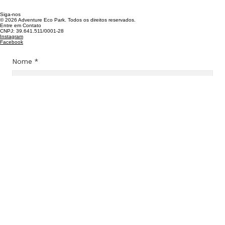
Siga-nos
© 2026 Adventure Eco Park. Todos os direitos reservados.
Entre em Contato
CNPJ: 39.641.511/0001-28​
Instagram
Facebook
Nome
*
E-mail
*
Assunto
*
Mensagem
*