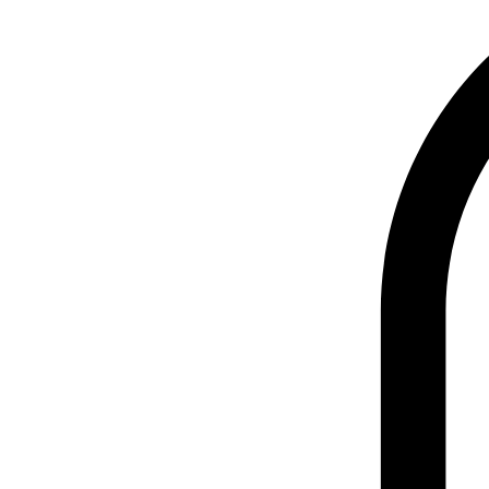
Home
Day Use
Reservas
Experiências
Blog
Agendamento online
Portfolio Page
Notifications
Loja
Eve